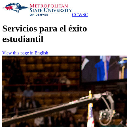
Skip
to
Main
CCWSC
Content
Servicios para el éxito
estudiantil
View this page in English