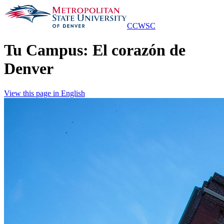
Skip
to
Main
CCWSC
Content
Tu Campus: El corazón de
Denver
View this page in English